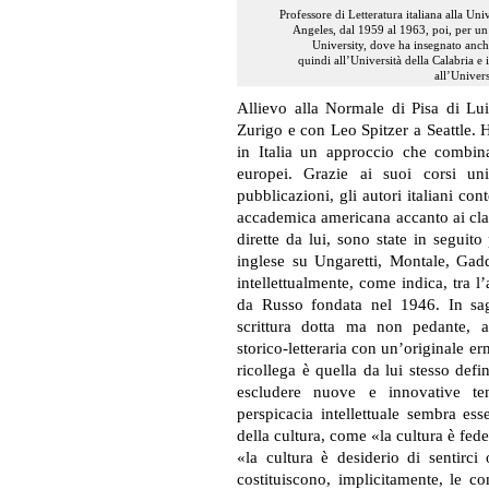
Professore di
Letteratura italiana alla Uni
Angeles, dal 1959 al 1963, poi, per un
University, dove ha insegnato anch
quindi all’Università della Calabria e 
all’Univers
Allievo alla Normale di Pisa di Lu
Zurigo e con Leo Spitzer a Seattle. 
in Italia un approccio che combina
europei. Grazie ai suoi corsi uni
pubblicazioni, gli autori italiani 
accademica americana accanto ai clas
dirette da lui, sono state in seguit
inglese su Ungaretti, Montale, Gad
intellettualmente, come indica, tra l
da Russo fondata nel 1946
. In sa
scrittura dotta ma non pedante, 
storico-letteraria con un’originale erm
ricollega è quella da lui stesso defi
escludere nuove e innovative ten
perspicacia intellettuale sembra es
della cultura, come «la cultura è fedel
«la cultura è desiderio di sentirci
costituiscono, implicitamente, le c