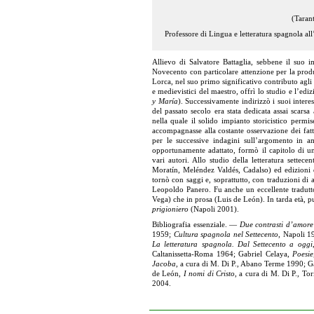
(Taran
Professore di
Lingua e letteratura spagnola all
Allievo di Salvatore Battaglia, sebbene il suo i
Novecento con particolare attenzione per la produ
Lorca, nel suo primo significativo contributo agli 
e medievistici del maestro, offrì lo studio e l’edi
y María
). Successivamente indirizzò i suoi interes
del passato secolo era stata dedicata assai scarsa 
nella quale il solido impianto storicistico permi
accompagnasse alla costante osservazione dei fatti
per le successive indagini sull’argomento in amb
opportunamente adattato, formò il capitolo di un
vari autori. Allo studio della letteratura settece
Moratín, Meléndez Valdés, Cadalso) ed edizioni di
tornò con saggi e, soprattutto, con traduzioni di
Leopoldo Panero. Fu anche un eccellente traduttor
Vega) che in prosa (Luis de León). In tarda età, pu
prigioniero
(Napoli 2001).
Bibliografia essenziale. —
Due contrasti d’amor
1959;
Cultura spagnola nel Settecento
, Napoli 
La letteratura spagnola. Dal Settecento a oggi
Caltanissetta-Roma 1964; Gabriel Celaya,
Poesie
Jacoba
, a cura di M. Di P., Abano Terme 1990; G
de León,
I nomi di Cristo
, a cura di M. Di P., To
2004.