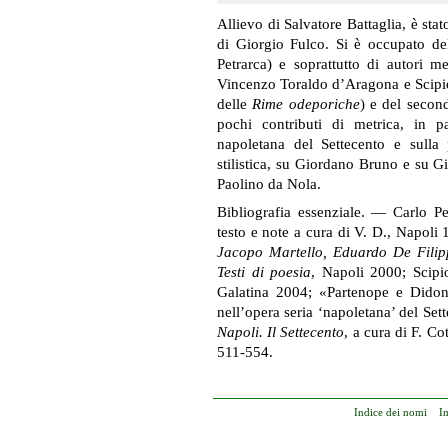
Allievo di Salvatore Battaglia, è st
di Giorgio Fulco. Si è occupato de
Petrarca) e soprattutto di autori m
Vincenzo Toraldo d’Aragona e Scipion
delle
Rime odeporiche
) e del secon
pochi contributi di metrica, in pa
napoletana del Settecento e sulla
stilistica, su Giordano Bruno e su G
Paolino da Nola.
Bibliografia essenziale. — Carlo P
testo e note a cura di V. D., Napoli
Jacopo Martello, Eduardo De Filip
Testi di poesia
, Napoli 2000; Scip
Galatina 2004; «Partenope e Didone
nell’opera seria ‘napoletana’ del Set
Napoli. Il Settecento
, a cura di F. Co
511-554.
Indice dei nomi
I