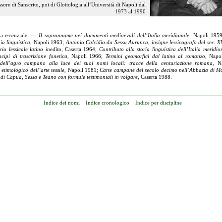
ssore di
Sanscrito, poi di Glottologia all’Università di Napoli dal
1973 al 1990
ia essenziale. —
Il soprannome nei documenti medioevali dell’Italia meridionale
, Napoli 195
ia linguistica
, Napoli 1963;
Antonio Calcidio da Sessa Aurunca, insigne lessicografo del sec. X
rio lessicale latino inedito
, Caserta 1964;
Contributo alla storia linguistica dell’Italia meridio
ncipi di trascrizione fonetica
, Napoli 1966;
Termini geomorfici dal latino al romanzo
, Napo
dell’agro campano alla luce dei suoi nomi locali: tracce della centuriazione romana
, N
 etimologico dell’arte tessile
, Napoli 1981;
Carte campane del secolo decimo nell’Abbazia di M
i di Capua, Sessa e Teano con formule testimoniali in volgare
, Caserta 1988.
Indice dei nomi
Indice cronologico
Indice per discipline