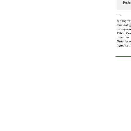
Profe
—.
Bibliograf
terminolog
un reperto
1965;
Pri
romanita 
Dizionario
i giudicat