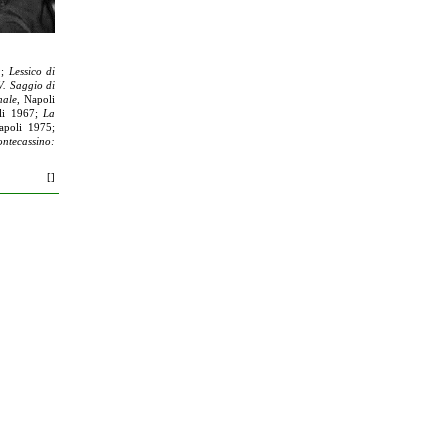
9;
Lessico di
V. Saggio di
nale
, Napoli
li 1967;
La
apoli 1975;
ontecassino:
[]
00002000