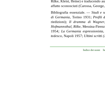
Rilke, Kleist, Heine) e traducendo a
affatto sconosciuti (Carossa, George,
Bibliografia essenziale. —
Studi e s
di Germania
, Torino 1931;
Profili
riedizioni);
Il dramma di Wagner
Hofmannsthal, Rilke
, Messina-Firen
1954
; La Germania espressionista
,
tedesco
, Napoli 1957;
Ultimi scritti
Indice dei nomi
I