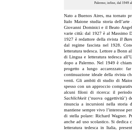
Palermo
; infine, dal 1949 
Nato a Buenos Aires, ma tornato pres
Italo Maione studia storia dell’art
Giovanni Dominici e il Beato Angeli
varie città: dal 1927 è al Massimo 
1927 è redattore della rivista
Il Bare
dal regime fascista nel 1928. Cono
letteratura tedesca. Lettore a Bonn al
di Lingua e letteratura tedesca all’
dopo a Palermo. Nel 1949 è chiamat
progetto a lungo accarezzato: fa
continuazione ideale della rivista ch
venti. Gli ambiti di studio di Mai
spesso con un approccio comparativo
alcuni filoni di ricerca: il perio
Sachlichkeit
(‘nuova oggettività’) d
rinuncia a incursioni nella storia d
mantiene sempre vivo l’interesse per
di stella polare: Richard Wagner. P
anche ad uso scolastico. Si dedica 
letteratura tedesca in Italia, pres