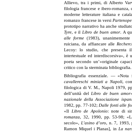
Allievo, tra i primi, di Alberto Va
filologia francese e ibero-romanza, 
moderne letterature italiana e catal
romanzo francese in versi
Partenope
prototipo narrativo ha anche studiat
Tyre
, e il
Libro de buen amor
. A q
alle forme
(1983), unanimemente c
ruiciana, da affiancare alle
Recherc
Lecoy: lo studio, che presenta i
intertestuale ed interdiscorsiva», è 
poeta secondo un’«originale capacit
critico con la sterminata bibliografia.
Bibliografia essenziale. — «Nota f
cavallereschi miniati a Napoli
, co
filologica di V. M., Napoli 1979, p
dell’unità del
Libro de buen amor
nazionale della Associazione ispan
1982, pp. 77-102;
Dalle fonti alle 
«Il
Libro de Apolonio
: note di si
romanza
, 32, 1990, pp. 53-98; «L
secolo»,
L’asino d’oro
, n. 7, 1993,
Ramon Miquel i Planas], in
La narr