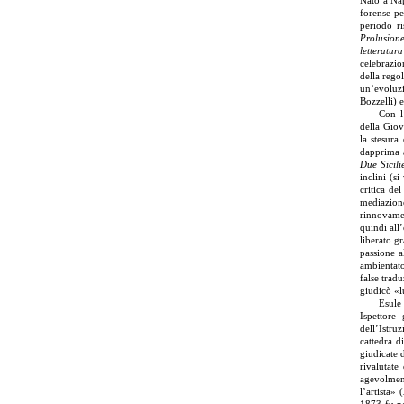
Nato a Nap
forense pe
periodo r
Prolusion
letteratura
celebrazio
della rego
un’evoluzi
Bozzelli) 
Con l
della Giov
la stesura
dapprima a
Due Sicili
inclini (s
critica de
mediazione
rinnovamen
quindi all
liberato g
passione a
ambientato
false trad
giudicò «l
Esule 
Ispettore
dell’Istru
cattedra di
giudicate 
rivalutate
agevolment
l’artista» (