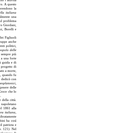
nò l’attività
ro. A questo
mprendono la
lla italiana
ialmente una
sul problema
ro Giordani,
i, Borelli e
ei Figliuoli
rruppe anche
ti politici,
popolo delle
a sempre più
) a una forte
i guida e di
 progetto di
ato a morte,
9, quando fu
i dedicò con
eoplatonici
,
genere delle
Croce che lo
.
 della città.
 napoletano
el 1861 alla
ura italiana
,
libratamente
bini ha così
l patriota e
p. 121). Nel