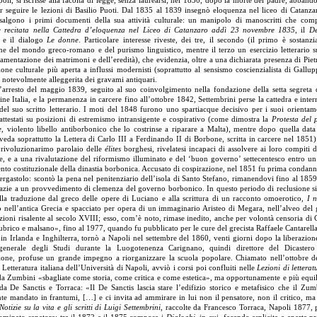
oli, si iscrisse alla facoltà di legge, senza laurearsi; nel 1830, dopo la morte del padre, abbando
r seguire le lezioni di Basilio Puoti. Dal 1835 al 1839 insegnò eloquenza nel liceo di Catanza
isalgono i primi documenti della sua attività culturale: un manipolo di manoscritti che co
e recitata nella Cattedra d’eloquenza nel Liceo di Catanzaro addì 23 novembre 1835
, il
De
e il dialogo
Le donne
. Particolare interesse riveste, dei tre, il secondo (il primo è sostanz
ne del mondo greco-romano e del purismo linguistico, mentre il terzo un esercizio letterario 
lamentazione dei matrimoni e dell’eredità), che evidenzia, oltre a una dichiarata presenza di Piet
one culturale più aperta a influssi modernisti (soprattutto al sensismo coscienzialista di Gallupp
e notevolmente alleggerita dei gravami antiquari.
’arresto del maggio 1839, seguito al suo coinvolgimento nella fondazione della setta segreta d
ine Italia, e la permanenza in carcere fino all’ottobre 1842, Settembrini perse la cattedra e inte
 del suo scritto letterario. I moti del 1848 furono uno spartiacque decisivo per i suoi orientamen
ttestati su posizioni di estremismo intransigente e cospirativo (come dimostra la
Protesta del 
e
, violento libello antiborbonico che lo costrinse a riparare a Malta), mentre dopo quella dat
i veda soprattutto la Lettera di Carlo III a Ferdinando II di Borbone, scritta in carcere nel 1851
l rivoluzionarimo parolaio delle
élites
borghesi, rivelatesi incapaci di assolvere ai loro compiti d
, e a una rivalutazione del riformismo illuminato e del ‘buon governo’ settecentesco entro un
to costituzionale della dinastia borbonica. Accusato di cospirazione, nel 1851 fu prima condann
’ergastolo: scontò la pena nel penitenziario dell’isola di Santo Stefano, rimanendovi fino al 185
razie a un provvedimento di clemenza del governo borbonico. In questo periodo di reclusione s
lla traduzione dal greco delle opere di Luciano e alla scrittura di un racconto omoerotico,
I n
 nell’antica Grecia e spacciato per opera di un immaginario Aristeo di Megara, nell’alveo del 
uzioni risalente al secolo XVIII; esso, com’è noto, rimase inedito, anche per volontà censoria di 
ubrico e malsano», fino al 1977, quando fu pubblicato per le cure del grecista Raffaele Cantarella
in Irlanda e Inghilterra, tornò a Napoli nel settembre del 1860, venti giorni dopo la liberazione
 generale degli Studi durante la Luogotenenza Carignano, quindi direttore del Dicastero
zione, profuse un grande impegno a riorganizzare la scuola popolare. Chiamato nell’ottobre d
 Letteratura italiana dell’Università di Napoli, avviò i corsi poi confluiti nelle
Lezioni di letterat
da Zumbini «sbagliate come storia, come critica e come estetica», ma opportunamente e più equi
 da De Sanctis e Torraca: «Il De Sanctis lascia stare l’edifizio storico e metafisico che il Zum
e mandato in frantumi, […] e ci invita ad ammirare in lui non il pensatore, non il critico, ma i
Notizie su la vita e gli scritti di Luigi Settembrini
, raccolte da Francesco Torraca, Napoli 1877, 